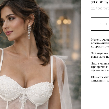
30 000 pу
22 500 pу
Модель учас
возможными
корректирую
Эта модель 
выглядеть н
Лиф с чашка
Прозрачные 
легкость и 
Юбка из мяг
движении, д