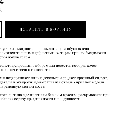
б.
б.
ДОБАВИТЬ В КОРЗИНУ
твует в ликвидации — сниженная цена обусловлена
 незначительными дефектами, которые при необходимости
тся покупателем.
станет прекрасным выбором для невесты, которая хочет
ежно, женственно и элегантно.
ми подчеркивает линию декольте и создает красивый силуэт.
детали и аккуратная декоративная отделка придают модели
современную элегантность.
кого фатина с деликатным блеском красиво раскрывается при
обавляя образу праздничности и воздушности.