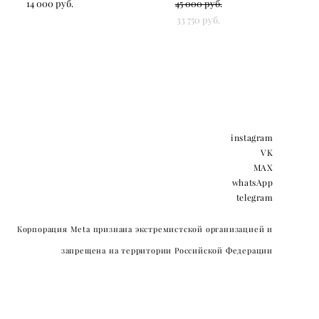
14 000 pуб.
45 000 pуб.
33 750 pуб.
instagram
VK
MAX
whatsApp
telegram
Корпорация Meta признана экстремистской организацией и
запрещена на территории Российской Федерации